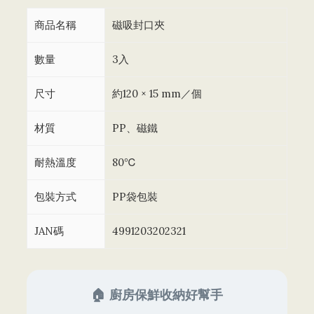
商品名稱
磁吸封口夾
數量
3入
尺寸
約120 × 15 mm／個
材質
PP、磁鐵
耐熱溫度
80℃
包裝方式
PP袋包裝
JAN碼
4991203202321
🏠 廚房保鮮收納好幫手