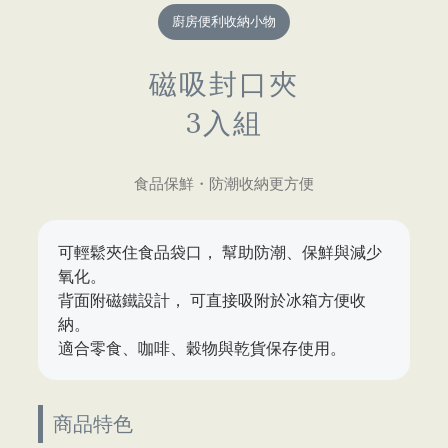
廚房便利收納小物
磁吸封口夾
3入組
食品保鮮・防潮收納更方便
可輕鬆夾住食品袋口， 幫助防潮、保鮮與減少
氧化。
背面附磁鐵設計， 可直接吸附於冰箱方便收
納。
適合零食、咖啡、穀物與乾貨保存使用。
商品特色