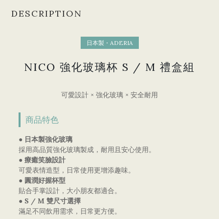
DESCRIPTION
日本製・ADERIA
NICO 強化玻璃杯 S / M 禮盒組
可愛設計 × 強化玻璃 × 安全耐用
商品特色
● 日本製強化玻璃
採用高品質強化玻璃製成，耐用且安心使用。
● 療癒笑臉設計
可愛表情造型，日常使用更增添趣味。
● 圓潤好握杯型
貼合手掌設計，大小朋友都適合。
● S / M 雙尺寸選擇
滿足不同飲用需求，日常更方便。