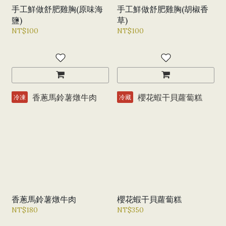
手工鮮做舒肥雞胸(原味海
手工鮮做舒肥雞胸(胡椒香
鹽)
草)
NT$100
NT$100
冷凍
冷藏
香蔥馬鈴薯燉牛肉
櫻花蝦干貝蘿蔔糕
NT$180
NT$350