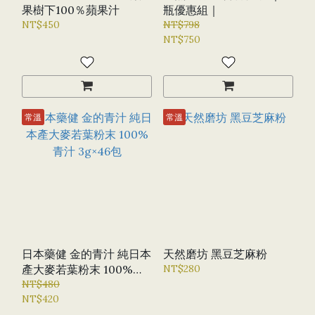
果樹下100％蘋果汁
瓶優惠組｜
NT$450
NT$798
NT$750
常溫
常溫
日本藥健 金的青汁 純日本
天然磨坊 黑豆芝麻粉
產大麥若葉粉末 100%青
NT$280
汁 3G×46包
NT$480
NT$420