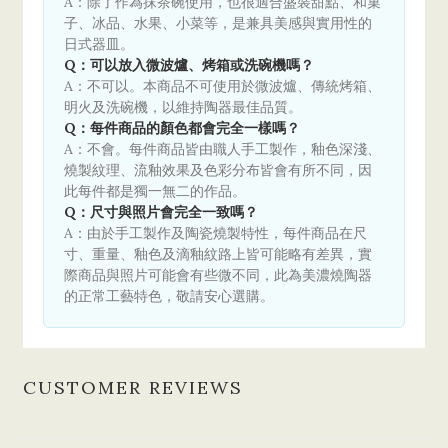
A：除了作為抹茶碗使用，也很適合盛裝甜點、和菓
子、冰品、水果、小菜等，是兼具美感與實用性的
日式器皿。
Q：可以放入微波爐、烤箱或洗碗機嗎？
A：不可以。本商品不可使用於微波爐、傳統烤箱、
明火及洗碗機，以維持陶器最佳品質。
Q：每件商品的顏色都會完全一樣嗎？
A：不會。每件商品皆由職人手工製作，釉色深淺、
燒製紋理、流釉效果及色彩分布皆會有所不同，因
此每件都是獨一無二的作品。
Q：尺寸與照片會完全一致嗎？
A：由於手工製作及陶瓷燒製特性，每件商品在尺
寸、重量、釉色及滴釉紋路上皆可能略有差異，實
際商品與照片可能會有些微不同，此為美濃燒陶器
的正常工藝特色，敬請安心選購。
CUSTOMER REVIEWS