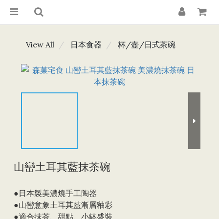
View All
日本食器
杯/壺/日式茶碗
山巒土耳其藍抹茶碗
●日本製美濃燒手工陶器
●山巒意象土耳其藍漸層釉彩
●適合抹茶、甜點、小缽盛裝