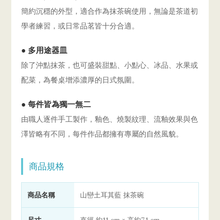
簡約沉穩的外型，適合作為抹茶碗使用，無論是茶道初
學者練習，或日常品茗皆十分合適。
● 多用途器皿
除了沖點抹茶，也可盛裝甜點、小點心、冰品、水果或
配菜，為餐桌增添濃厚的日式氛圍。
● 每件皆為獨一無二
由職人逐件手工製作，釉色、燒製紋理、流釉效果與色
澤皆略有不同，每件作品都擁有專屬的自然風貌。
商品規格
商品名稱
山巒土耳其藍 抹茶碗