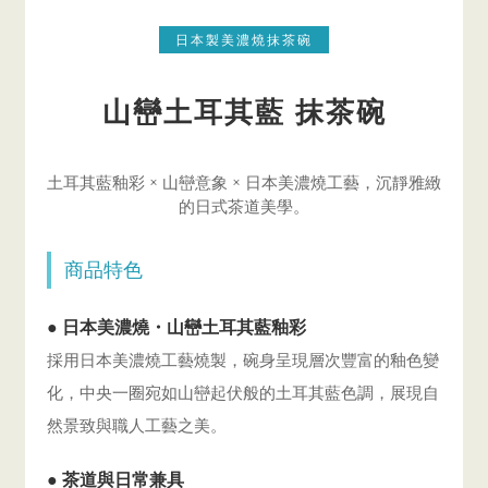
日本製美濃燒抹茶碗
山巒土耳其藍 抹茶碗
土耳其藍釉彩 × 山巒意象 × 日本美濃燒工藝，沉靜雅緻
的日式茶道美學。
商品特色
● 日本美濃燒・山巒土耳其藍釉彩
採用日本美濃燒工藝燒製，碗身呈現層次豐富的釉色變
化，中央一圈宛如山巒起伏般的土耳其藍色調，展現自
然景致與職人工藝之美。
● 茶道與日常兼具