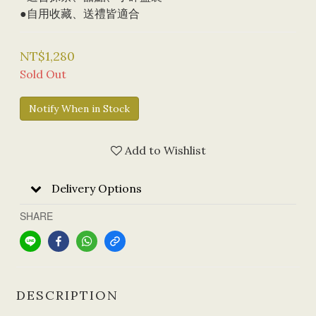
●自用收藏、送禮皆適合
NT$1,280
Sold Out
Notify When in Stock
Add to Wishlist
Delivery Options
SHARE
DESCRIPTION