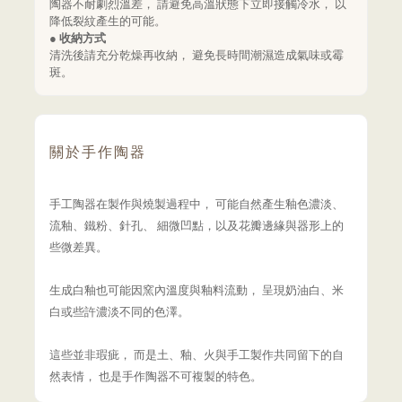
陶器不耐劇烈溫差， 請避免高溫狀態下立即接觸冷水， 以
降低裂紋產生的可能。
● 收納方式
清洗後請充分乾燥再收納， 避免長時間潮濕造成氣味或霉
斑。
關於手作陶器
手工陶器在製作與燒製過程中， 可能自然產生釉色濃淡、
流釉、鐵粉、針孔、 細微凹點，以及花瓣邊緣與器形上的
些微差異。
生成白釉也可能因窯內溫度與釉料流動， 呈現奶油白、米
白或些許濃淡不同的色澤。
這些並非瑕疵， 而是土、釉、火與手工製作共同留下的自
然表情， 也是手作陶器不可複製的特色。