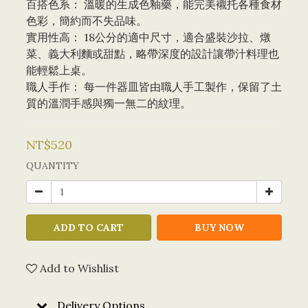
百搭色系： 溫暖的生成色釉藥，能完美襯托各種食材
色彩，簡約而不失品味。
實用性高： 18公分的適中尺寸，適合盛裝沙拉、燉
菜、義大利麵或甜點，略帶深度的設計讓帶汁料理也
能輕鬆上桌。
職人手作： 每一件器皿皆由職人手工製作，保留了土
質的溫潤手感與獨一無二的紋理。
NT$520
QUANTITY
ADD TO CART
BUY NOW
Add to Wishlist
Delivery Options