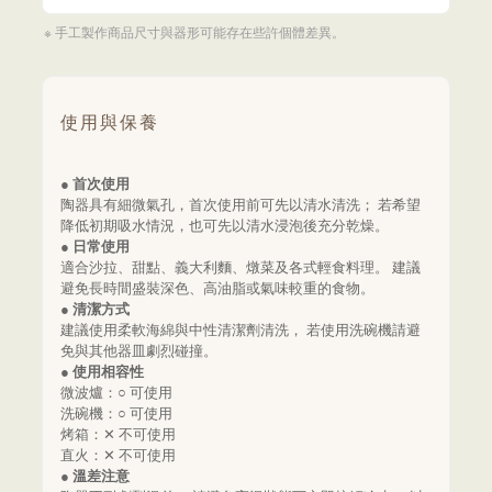
※ 手工製作商品尺寸與器形可能存在些許個體差異。
使用與保養
● 首次使用
陶器具有細微氣孔，首次使用前可先以清水清洗； 若希望
降低初期吸水情況，也可先以清水浸泡後充分乾燥。
● 日常使用
適合沙拉、甜點、義大利麵、燉菜及各式輕食料理。 建議
避免長時間盛裝深色、高油脂或氣味較重的食物。
● 清潔方式
建議使用柔軟海綿與中性清潔劑清洗， 若使用洗碗機請避
免與其他器皿劇烈碰撞。
● 使用相容性
微波爐：○ 可使用
洗碗機：○ 可使用
烤箱：✕ 不可使用
直火：✕ 不可使用
● 溫差注意