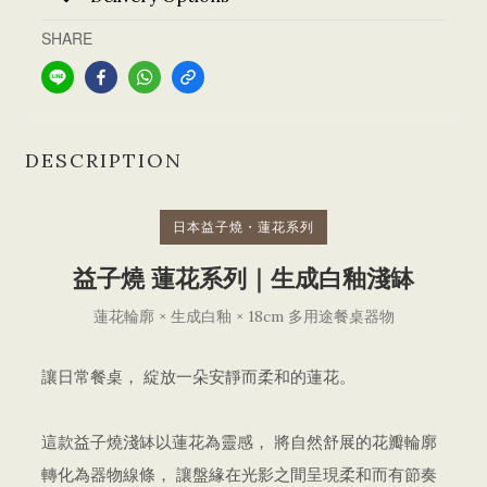
SHARE
DESCRIPTION
日本益子燒・蓮花系列
益子燒 蓮花系列｜生成白釉淺缽
蓮花輪廓 × 生成白釉 × 18cm 多用途餐桌器物
讓日常餐桌， 綻放一朵安靜而柔和的蓮花。
這款益子燒淺缽以蓮花為靈感， 將自然舒展的花瓣輪廓
轉化為器物線條， 讓盤緣在光影之間呈現柔和而有節奏