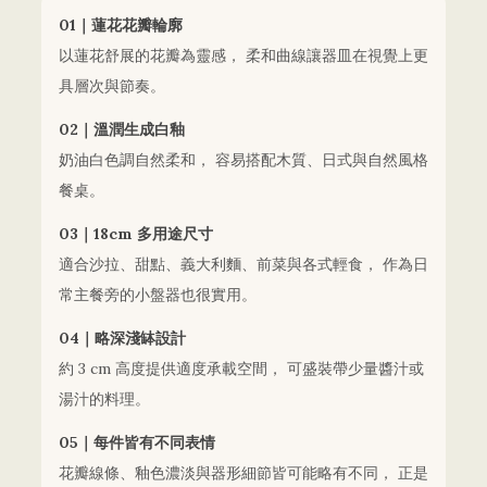
01｜蓮花花瓣輪廓
以蓮花舒展的花瓣為靈感， 柔和曲線讓器皿在視覺上更
具層次與節奏。
02｜溫潤生成白釉
奶油白色調自然柔和， 容易搭配木質、日式與自然風格
餐桌。
03｜18cm 多用途尺寸
適合沙拉、甜點、義大利麵、前菜與各式輕食， 作為日
常主餐旁的小盤器也很實用。
04｜略深淺缽設計
約 3 cm 高度提供適度承載空間， 可盛裝帶少量醬汁或
湯汁的料理。
05｜每件皆有不同表情
花瓣線條、釉色濃淡與器形細節皆可能略有不同， 正是