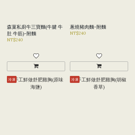
森菓私廚牛三寶麵(牛腱 牛
蔥燒豬肉麵-附麵
肚 牛筋)-附麵
NT$240
NT$240
冷凍
冷凍