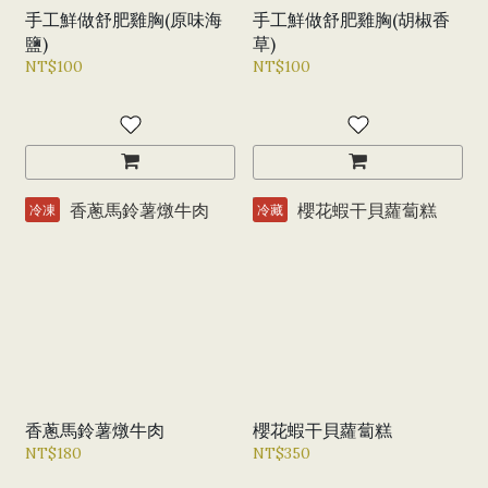
手工鮮做舒肥雞胸(原味海
手工鮮做舒肥雞胸(胡椒香
鹽)
草)
NT$100
NT$100
冷凍
冷藏
香蔥馬鈴薯燉牛肉
櫻花蝦干貝蘿蔔糕
NT$180
NT$350