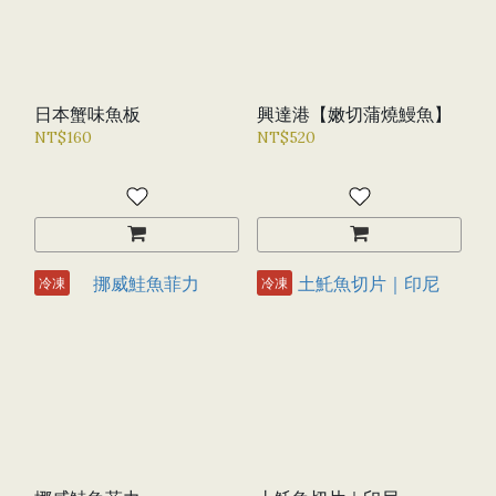
日本蟹味魚板
興達港【嫩切蒲燒鰻魚】
NT$160
NT$520
冷凍
冷凍