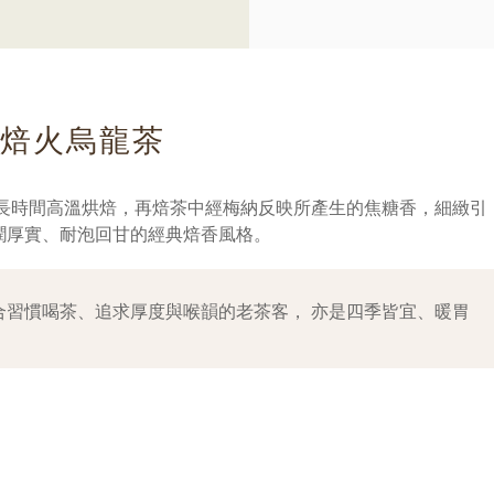
統焙火烏龍茶
過長時間高溫烘焙，再焙茶中經梅納反映所產生的焦糖香，細緻引
潤厚實、耐泡回甘的經典焙香風格。
合習慣喝茶、追求厚度與喉韻的老茶客， 亦是四季皆宜、暖胃