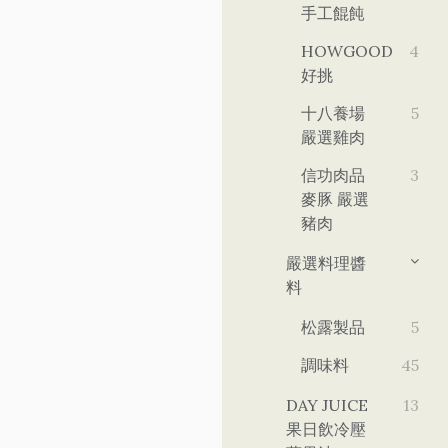
手工餛飩
HOWGOOD
4
好挑
十八養場
5
嚴選雞肉
信功肉品
3
麥豚 嚴選
豬肉
嚴選料理醬
料
松露製品
5
調味料
45
DAY JUICE
13
果日飲冷壓