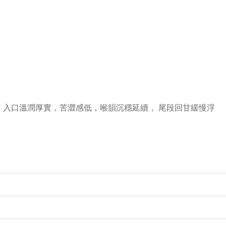
 入口溫潤厚實，苦澀感低，喉韻沉穩延續， 尾段回甘緩慢浮