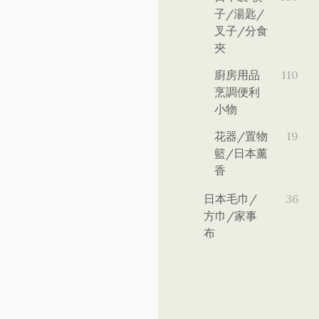
子/湯匙/
叉子/分食
夾
廚房用品
110
烹調便利
小物
花器/置物
19
籃/日本薰
香
日本毛巾/
36
方巾/家事
布