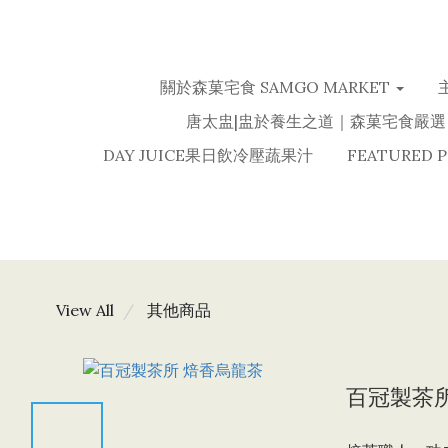
關於森菓宅食 SAMGO MARKET
唐太盅|盅於養生之道｜森菓宅食嚴選
DAY JUICE果日飲冷壓蔬果汁
FEATURED 
View All
其他商品
百冠製茶