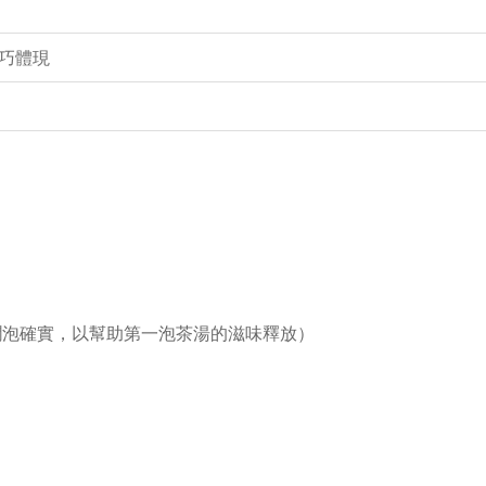
巧體現
溫潤泡確實，以幫助第一泡茶湯的滋味釋放）