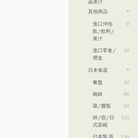
蔬果汁
其他商品
進口沖泡
9
飲/飲料/
果汁
進口零食/
10
禮盒
日本食器
餐盤
91
碗缽
66
碟/醬瓶
50
杯/壺/日
133
式茶碗
日本製 筷
130