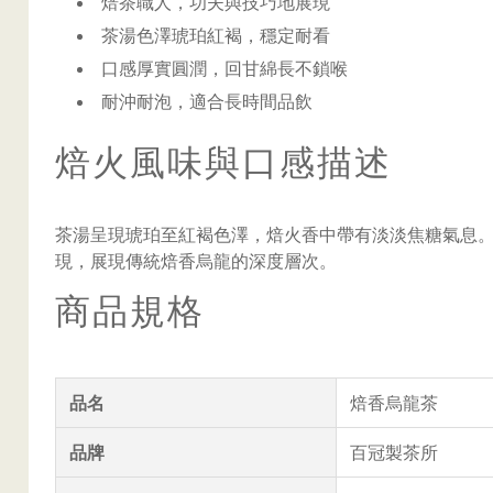
焙茶職人，功夫與技巧地展現
茶湯色澤琥珀紅褐，穩定耐看
口感厚實圓潤，回甘綿長不鎖喉
耐沖耐泡，適合長時間品飲
焙火風味與口感描述
茶湯呈現琥珀至紅褐色澤，焙火香中帶有淡淡焦糖氣息。
現，展現傳統焙香烏龍的深度層次。
商品規格
品名
焙香烏龍茶
品牌
百冠製茶所