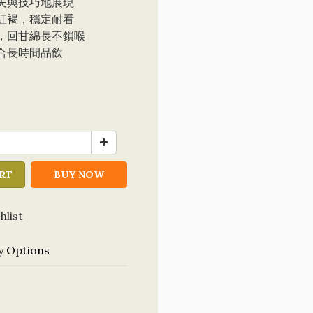
夫與技巧地展現
紅褐，穩定耐看
，回甘綿長不鎖喉
合長時間品飲
RT
BUY NOW
hlist
y Options