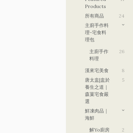
Products
所有商品
24
主廚手作料
理-宅食料
理包
主廚手作
26
料理
漢來宅美食
8
唐太盅|盅於
5
養生之道｜
森菓宅食嚴
選
鮮凍肉品｜
海鮮
解yo廚房
2