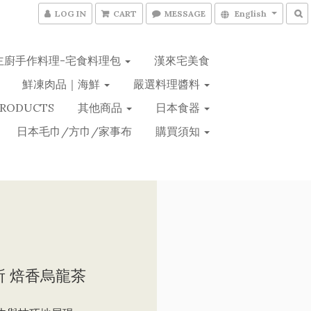
LOG IN
CART
MESSAGE
English
主廚手作料理-宅食料理包
漢來宅美食
鮮凍肉品｜海鮮
嚴選料理醬料
PRODUCTS
其他商品
日本食器
日本毛巾/方巾/家事布
購買須知
所 焙香烏龍茶