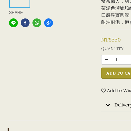
焙茶職人，功
茶湯色澤琥珀
SHARE
口感厚實圓潤
耐沖耐泡，適
NT$550
QUANTITY
ADD TO CA
Add to Wis
Deliver