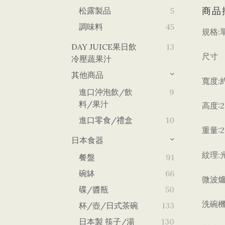
商品
松露製品
5
調味料
45
:
規格
DAY JUICE果日飲
13
尺寸
冷壓蔬果汁
其他商品
:
寬度
進口沖泡飲/飲
9
料/果汁
:
高度
進口零食/禮盒
10
:
重量
日本食器
:
紋理
餐盤
91
碗缽
66
微波
碟/醬瓶
50
洗碗
杯/壺/日式茶碗
133
日本製 筷子/湯
130