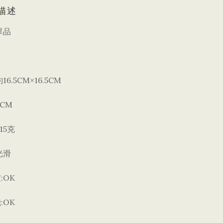
描述
單品
16.5CM
16.5CM
約
×
2CM
215克
光滑
:OK
爐
:OK
機