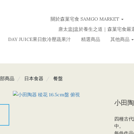
關於森菓宅食 SAMGO MARKET
唐太盅|盅於養生之道｜森菓宅食嚴
DAY JUICE果日飲冷壓蔬果汁
精選商品
其他商品
部商品
日本食器
餐盤
小田陶器
四種古代
中。
到
每件作品