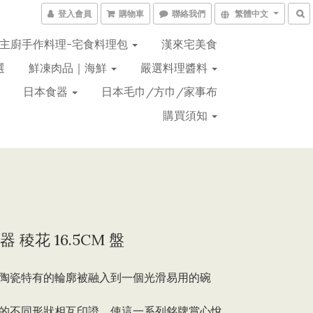
登入會員
購物車
聯絡我們
繁體中文
主廚手作料理-宅食料理包
漢來宅美食
選
鮮凍肉品｜海鮮
嚴選料理醬料
日本食器
日本毛巾/方巾/家事布
購買須知
 稜花 16.5CM 盤
陶瓷特有的輪廓被融入到一個光滑易用的碗
的不同形狀相互印證，使這一系列銘牌賞心悅