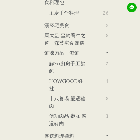
食料理包
主廚手作料理
26
漢來宅美食
8
唐太盅|盅於養生之
5
道｜森菓宅食嚴選
鮮凍肉品｜海鮮
解yo廚房手工餛
2
飩
HOWGOOD好
4
挑
十八養場 嚴選雞
5
肉
信功肉品 麥豚 嚴
3
選豬肉
嚴選料理醬料