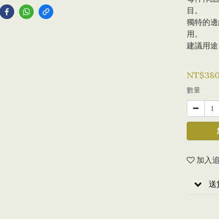
目。
獨特的邊
用。
建議用途
NT$38
數量
加入
送