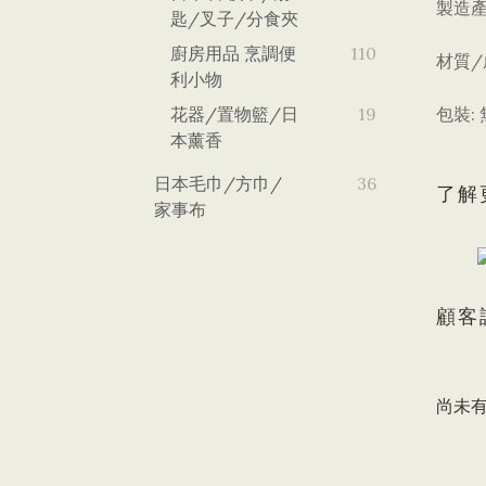
製造
匙/叉子/分食夾
廚房用品 烹調便
110
/
材質
利小物
花器/置物籃/日
19
:
包裝
本薰香
日本毛巾/方巾/
36
了解
家事布
顧客
尚未