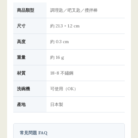
商品類型
調理匙／吧叉匙／攪拌棒
尺寸
約 21.3 × 1.2 cm
高度
約 0.3 cm
重量
約 16 g
材質
18-8 不鏽鋼
洗碗機
可使用（OK）
產地
日本製
常見問題 FAQ