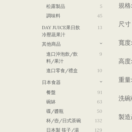
規格
松露製品
5
調味料
45
尺寸
DAY JUICE果日飲
13
冷壓蔬果汁
寬度
其他商品
進口沖泡飲/飲
9
高度
料/果汁
進口零食/禮盒
10
重量
日本食器
餐盤
91
洗碗
碗缽
63
碟/醬瓶
50
製造
杯/壺/日式茶碗
132
日本製 筷子/湯
129