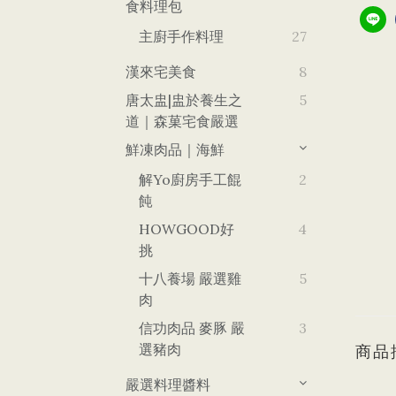
食料理包
主廚手作料理
27
漢來宅美食
8
唐太盅|盅於養生之
5
道｜森菓宅食嚴選
鮮凍肉品｜海鮮
解yo廚房手工餛
2
飩
HOWGOOD好
4
挑
十八養場 嚴選雞
5
肉
信功肉品 麥豚 嚴
3
選豬肉
商品
嚴選料理醬料