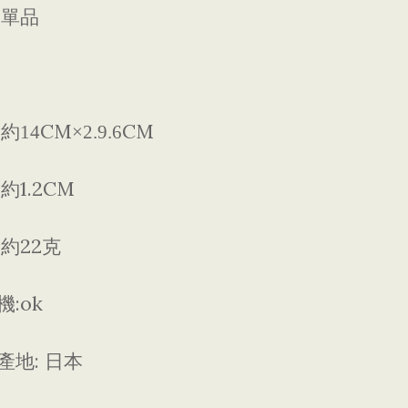
:
單品
:
CM
CM
約14
×2.9.6
:
1.2CM
約
:
22
約
克
:ok
機
:
產地
日本