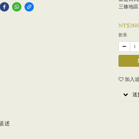
三條地區
NT$26
數量
加入
送
描述