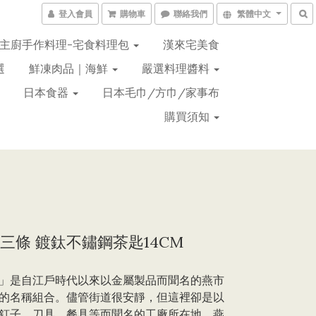
登入會員
購物車
聯絡我們
繁體中文
主廚手作料理-宅食料理包
漢來宅美食
選
鮮凍肉品｜海鮮
嚴選料理醬料
日本食器
日本毛巾/方巾/家事布
購買須知
三條 鍍鈦不鏽鋼茶匙14CM
」是自江戶時代以來以金屬製品而聞名的燕市
的名稱組合。儘管街道很安靜，但這裡卻是以
釘子、刀具、餐具等而聞名的工廠所在地。燕