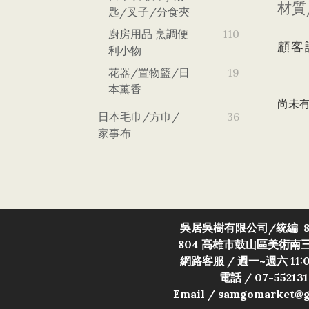
材質
匙/叉子/分食夾
廚房用品 烹調便
110
顧客
利小物
花器/置物籃/日
19
本薰香
尚未
日本毛巾/方巾/
36
家事布
吳居吳樹有限公司/
統編 8
804 高雄市鼓山區美術南三
網路客服 / 週一~週六 11:0
電話 / 07-552131
Email / samgomarket@