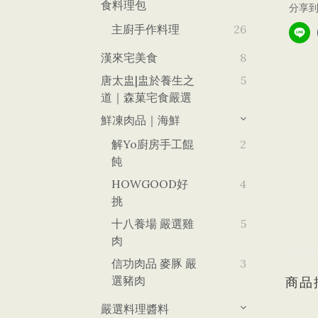
食料理包
分享
主廚手作料理
26
漢來宅美食
8
唐太盅|盅於養生之
5
道｜森菓宅食嚴選
鮮凍肉品｜海鮮
解yo廚房手工餛
2
飩
HOWGOOD好
4
挑
十八養場 嚴選雞
5
肉
信功肉品 麥豚 嚴
3
選豬肉
商品
嚴選料理醬料