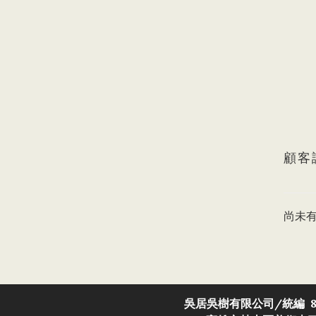
顧客
尚未
吳居吳樹有限公司/
統編 8