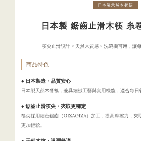
日本製天然木餐筷
日本製 鋸齒止滑木筷 糸卷
筷尖止滑設計 × 天然木質感 × 洗碗機可用，
商品特色
● 日本製造・品質安心
日本製天然木餐筷，兼具細緻工藝與實用機能，適合每日
● 鋸齒止滑筷尖・夾取更穩定
筷尖採用細密鋸齒（GIZAGIZA）加工，提高摩擦力，
更加輕鬆。
● 天然木紋・溫潤舒適