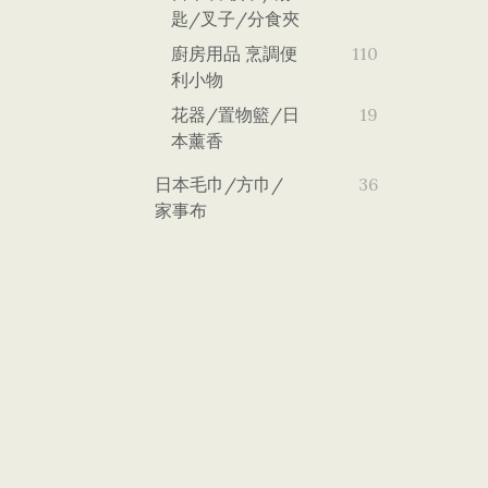
匙/叉子/分食夾
廚房用品 烹調便
110
利小物
花器/置物籃/日
19
本薰香
日本毛巾/方巾/
36
家事布