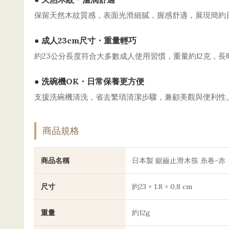
保留天然木紋質感，表面光滑細膩，握感舒適，展現簡約
● 成人23cm尺寸・重量輕巧
約23公分長度符合大多數成人使用習慣，重量約12克，
● 洗碗機OK・日常保養更方便
支援洗碗機清洗，省去繁瑣清潔步驟，兼顧美觀與便利性
商品規格
商品名稱
日本製 鋸齒止滑木筷 糸卷-赤
尺寸
約23 × 1.8 × 0.8 cm
重量
約12g