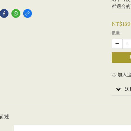
到
都適合的
NT$189
數量
加入
送
描述