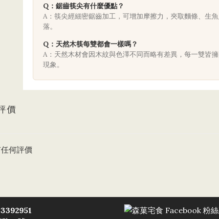
Q：鋸齒筷尖有什麼優點？
A：筷尖經細密鋸齒加工，可增加摩擦力，夾取麵條、生
落。
Q：天然木筷每雙都會一樣嗎？
A：天然木材會因木紋與色澤不同而略有差異，每一雙皆
現象。
評價
有任何評價
3392951