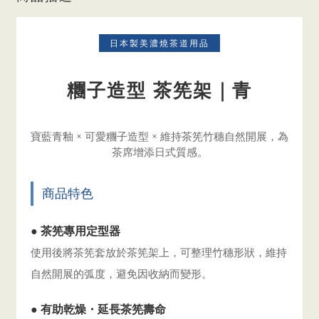
日本製美濃燒茶道用品
糰子造型 茶筅架｜青
寶藍青釉 × 可愛糰子造型 × 維持茶筅竹穗自然開展，為
茶席增添日式質感。
商品特色
● 茶筅專用定型器
使用後將茶筅套放於茶筅架上，可整理竹穗形狀，維持
自然開展的弧度，避免因收納而變形。
● 有助乾燥・延長茶筅壽命