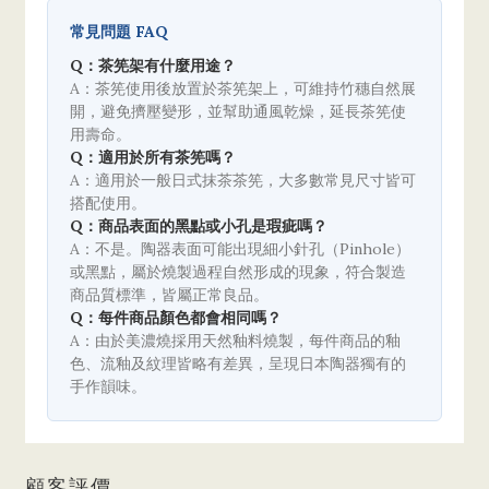
常見問題 FAQ
Q：茶筅架有什麼用途？
A：茶筅使用後放置於茶筅架上，可維持竹穗自然展
開，避免擠壓變形，並幫助通風乾燥，延長茶筅使
用壽命。
Q：適用於所有茶筅嗎？
A：適用於一般日式抹茶茶筅，大多數常見尺寸皆可
搭配使用。
Q：商品表面的黑點或小孔是瑕疵嗎？
A：不是。陶器表面可能出現細小針孔（Pinhole）
或黑點，屬於燒製過程自然形成的現象，符合製造
商品質標準，皆屬正常良品。
Q：每件商品顏色都會相同嗎？
A：由於美濃燒採用天然釉料燒製，每件商品的釉
色、流釉及紋理皆略有差異，呈現日本陶器獨有的
手作韻味。
顧客評價