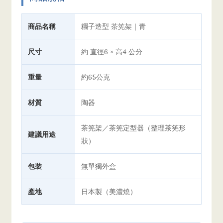
商品名稱
糰子造型 茶筅架｜青
尺寸
約 直徑6 × 高4 公分
重量
約65公克
材質
陶器
茶筅架／茶筅定型器（整理茶筅形
建議用途
狀）
包裝
無單獨外盒
產地
日本製（美濃燒）