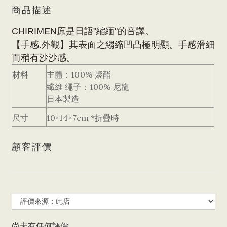
商品描述
CHIRIMEN原是日語"縮緬"的音譯。
【手感.外觀】其表面之縐縮凹凸極明顯。手感滑細
而稍有沙沙感。
材料
主體：100% 聚酯
纖維 繩子：100% 尼龍
日本製造
尺寸
10×14×7cm *折疊時
顧客評價
尚未有任何評價