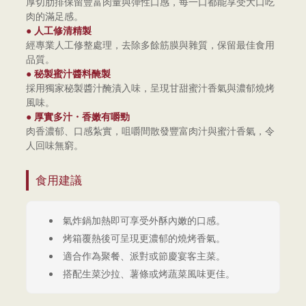
厚切肋排保留豐富肉量與彈性口感，每一口都能享受大口吃
肉的滿足感。
● 人工修清精製
經專業人工修整處理，去除多餘筋膜與雜質，保留最佳食用
品質。
● 秘製蜜汁醬料醃製
採用獨家秘製醬汁醃漬入味，呈現甘甜蜜汁香氣與濃郁燒烤
風味。
● 厚實多汁・香嫩有嚼勁
肉香濃郁、口感紮實，咀嚼間散發豐富肉汁與蜜汁香氣，令
人回味無窮。
食用建議
氣炸鍋加熱即可享受外酥內嫩的口感。
烤箱覆熱後可呈現更濃郁的燒烤香氣。
適合作為聚餐、派對或節慶宴客主菜。
搭配生菜沙拉、薯條或烤蔬菜風味更佳。