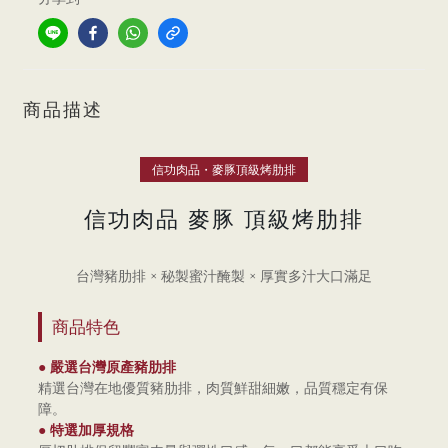
商品描述
信功肉品・麥豚頂級烤肋排
信功肉品 麥豚 頂級烤肋排
台灣豬肋排 × 秘製蜜汁醃製 × 厚實多汁大口滿足
商品特色
● 嚴選台灣原產豬肋排
精選台灣在地優質豬肋排，肉質鮮甜細嫩，品質穩定有保
障。
● 特選加厚規格