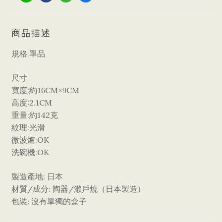
商品描述
:
規格
單品
尺寸
:
CM
CM
寬度
約16
×9
:2.1CM
高度
:
142
重量
約
克
:
紋理
光滑
:OK
微波爐
:OK
洗碗機
:
製造產地
日本
/
:
/
材質
成分
陶器
瀨戶燒（日本製造）
包裝
沒有單獨的盒子
: